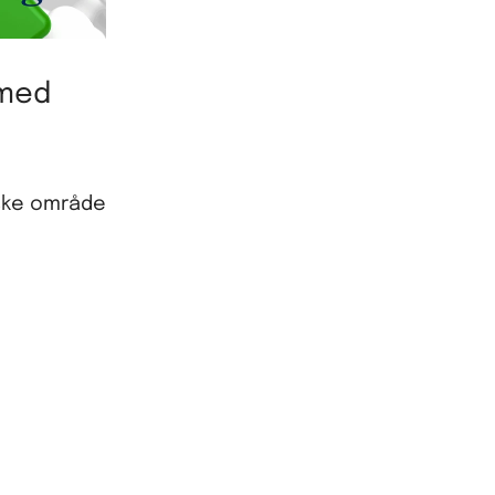
 med
iske område