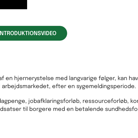
S INTRODUKTIONSVIDEO
f en hjernerystelse med langvarige følger, kan hav
il arbejdsmarkedet, efter en sygemeldingsperiode.
edagpenge, jobafklaringsforløb, ressourceforløb, k
ndsatser til borgere med en betalende sundhedsfor