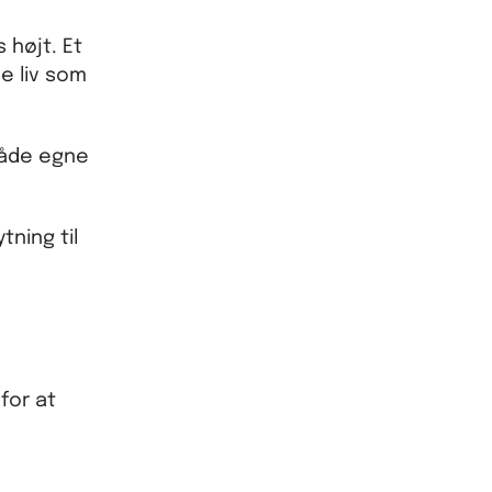
 højt. Et
e liv som
både egne
tning til
for at