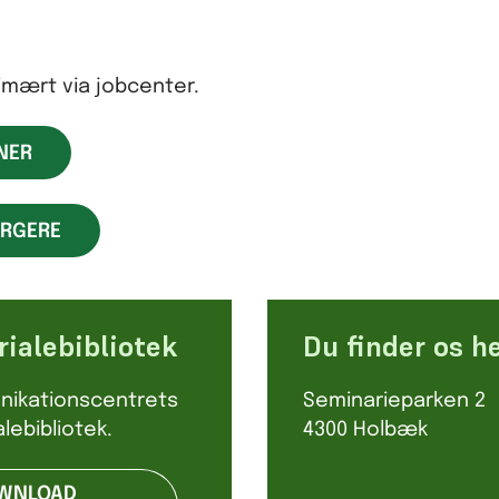
imært via jobcenter.
NER
ORGERE
ialebibliotek
Du finder os h
ikationscentrets
Seminarieparken 2
lebibliotek.
4300 Holbæk
WNLOAD